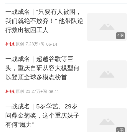
一战成名｜“只要有人被困，
我们就绝不放弃！” 他带队逆
行救出被困工人
4图
原创
7.23万+阅
06-14
一战成名｜超越谷歌等巨
头，重庆自研从容大模型何
以登顶全球多模态榜首
原创
21.27万+阅
06-11
一战成名｜5岁学艺、29岁
问鼎金菊奖，这个重庆妹子
有何“魔力”
3图