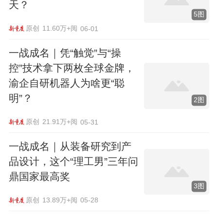
天？
5图
原创
11.60万+阅
06-01
一战成名｜凭“触觉”与“操
控”技术拿下两枚全球金牌，
渝企自研机器人为啥更“聪
明”？
2图
原创
21.91万+阅
05-31
一战成名｜从装备研究到产
品设计，这个“理工男”三年问
鼎国家最高奖
3图
原创
13.89万+阅
05-28