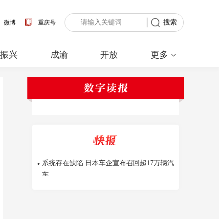
搜索
微博
重庆号
•
系统存在缺陷 日本车企宣布召回超17万辆汽
车
村振兴
成渝
开放
更多
•
我国成功发射巴基斯坦多任务通信卫星
•
万广明任江西省副省长
•
王钧任甘肃省副省长
•
国防部批美在菲部署中导：“引狼入室”定将
反噬自身
•
荷兰机场一人落入飞机发动机丧生
•
系统存在缺陷 日本车企宣布召回超17万辆汽
车
•
我国成功发射巴基斯坦多任务通信卫星