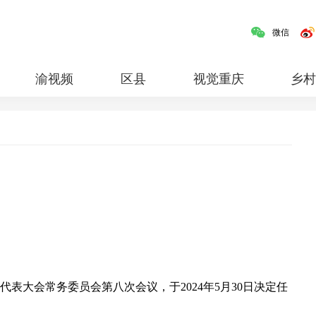
微信
渝视频
区县
视觉重庆
乡
人文
民生
清廉重庆
红岩
专题
表大会常务委员会第八次会议，于2024年5月30日决定任