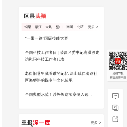
铜梁
綦江
大足
璧山
南川
北碚
更多
“一带一路”国际技能大赛
全国科技工作者日 | 荣昌区委书记高洪波走
访慰问科技工作者代表
老街旧巷里藏着谁的记忆 涂山镇仁济路社
区海狮路的蝶变与文化传承
全国典型示范！沙坪坝这项案例入选→
更多