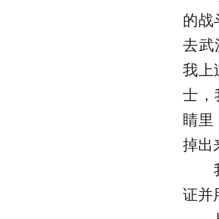
的战
去武
我上
士，
睛里
掉出
我的
证并