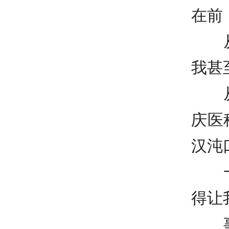
在前
从除
我甚
从重
庆医
汉沌
一路
得让
事实