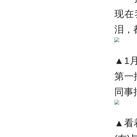
现在
泪，
▲1
第一
同事
▲看