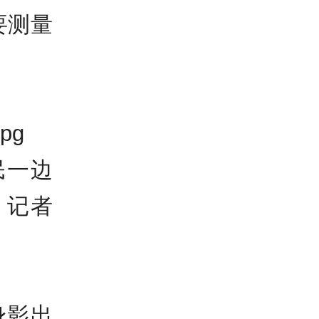
要测量
民一边
。记者
身影出