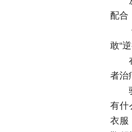
从疫
配合
一
敢“
在隔
者治
驻地
有什
衣服