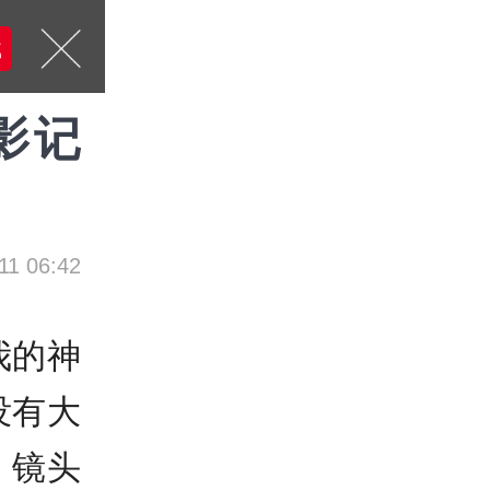
载
影记
11 06:42
我的神
没有大
。镜头