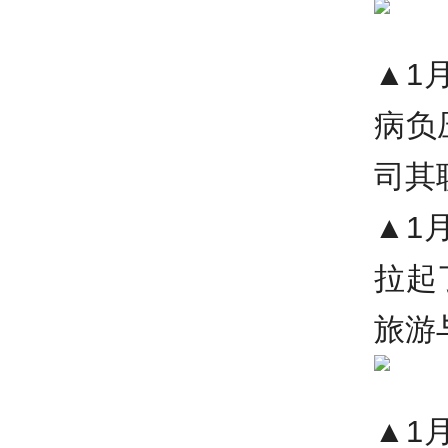
▲1
病负
司其
▲1
拉起
旅游
▲1