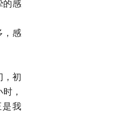
挚的感
多，感
门，初
小时，
正是我