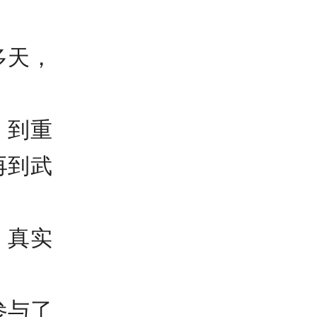
多天，
，到重
再到武
，真实
参与了