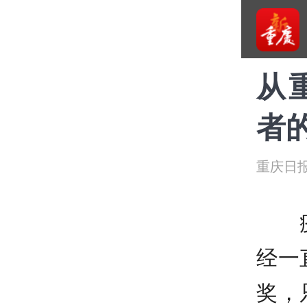
从
者
重庆日
疫情
经一
奖，