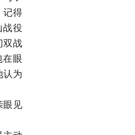
。记得
山战役
门双战
包在眼
地认为
亲眼见