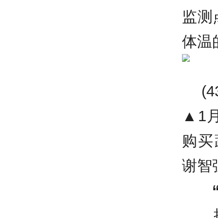
监测
体温
▲1
购买
谢智
抗“