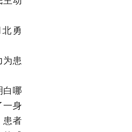
民主动
北勇
力为患
。
明白哪
了一身
。患者