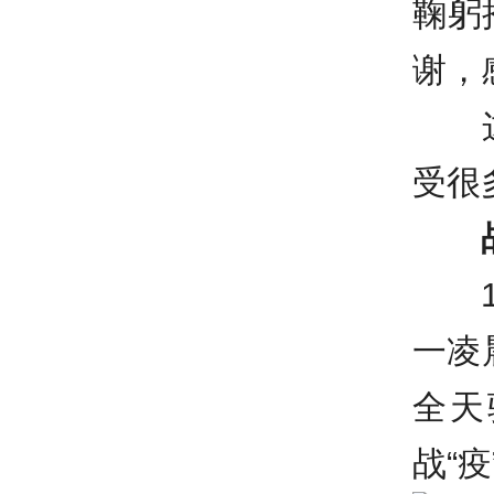
鞠躬
谢，
这些
受很
1月
一凌
全天
战“