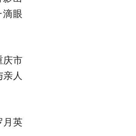
一滴眼
重庆市
与亲人
罗月英