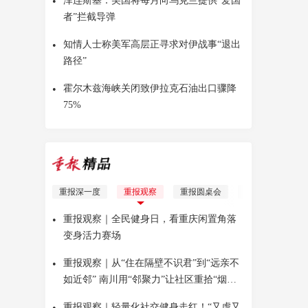
•
泽连斯基：美国将每月向乌克兰提供“爱国
者”拦截导弹
•
知情人士称美军高层正寻求对伊战事“退出
路径”
•
霍尔木兹海峡关闭致伊拉克石油出口骤降
75%
重报深一度
重报观察
重报圆桌会
理响青年
Yo
•
重报观察｜全民健身日，看重庆闲置角落
变身活力赛场
•
重报观察｜从“住在隔壁不识君”到“远亲不
如近邻” 南川用“邻聚力”让社区重拾“烟火
气”
•
重报观察｜轻量化社交健身走红！“又虐又