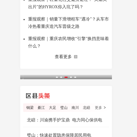
出片”的HYROX你入坑了吗？
•
重报观察｜销量下滑增程车“遇冷”？从车市
冷热看重庆造汽车晋级之路
•
重报观察｜重庆农民增收“引擎”换挡意味着
什么？
查看更多
铜梁
綦江
大足
璧山
南川
北碚
更多
北碚：川渝携手护宝鼎 电力同心保供电
璧山：快速处置隐患保障居民用电