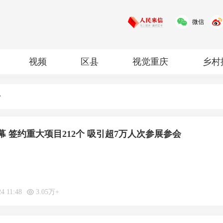
微信
视频
区县
视觉重庆
乡村
红岩
专题
会
 签约重大项目212个 吸引超7万人次参展参会
24 11:48
3.05万+