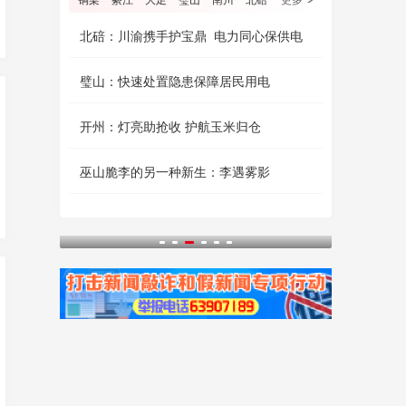
铜梁
綦江
大足
璧山
南川
北碚
更多
北碚：川渝携手护宝鼎 电力同心保供电
璧山：快速处置隐患保障居民用电
开州：灯亮助抢收 护航玉米归仓
巫山脆李的另一种新生：李遇雾影