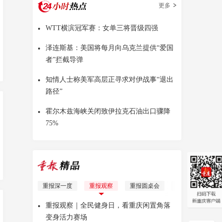
更多
•
WTT横滨冠军赛：女单三将晋级四强
•
泽连斯基：美国将每月向乌克兰提供“爱国
者”拦截导弹
•
知情人士称美军高层正寻求对伊战事“退出
路径”
•
霍尔木兹海峡关闭致伊拉克石油出口骤降
75%
重报深一度
重报观察
重报圆桌会
理响青年
Yo
•
重报观察｜全民健身日，看重庆闲置角落
变身活力赛场