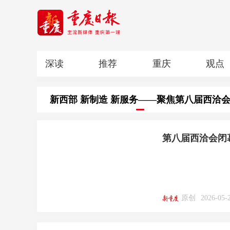
深读
推荐
重庆
观点
科教
人文
民生
清廉重庆
新西部 新制造 新服务——聚焦第八届西洽
第八届西洽会闭幕
原创
2026-05-