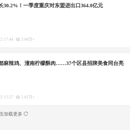
30.2%！一季度重庆对东盟进出口364.8亿元
22 17:44
3.84万+
都麻辣鸡、潼南柠檬酥肉……37个区县招牌美食同台亮
22 15:27
2.61万+
击加载更多