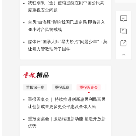
•
我驻刚果（金）使馆提醒在刚中国公民高
度重视安全问题
•
台风“白海豚”影响我国已成定局 即将进入
48小时台风警戒线
•
媒体评“国学大师”暴力矫治“问题少年”：莫
让暴力管教玷污了国学
重报深一度
重报观察
重报圆桌会
理响青年
Yo
•
重报圆桌会｜ 持续推进创新惠民利民富民
让创新成果更多更公平惠及全体人民
•
重报圆桌会｜激活枢纽新动能 塑造开放新
优势