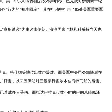
声。美军中央司令部随后发布声明称，已完成对伊朗新一轮
略”行为的“初步回应”，其在行动中打击了85处美军重要军
天再以“商船遭袭”为由袭击伊朗。海湾国家巴林和科威特当天也
里克、格什姆等地传出数声爆炸。而美军中央司令部随后在
力”打击，以回应伊朗对三艘穿行霍尔木兹海峡商船的袭击。
已造成多人受伤。而抵达伊拉克仅数小时的伊朗总统佩泽