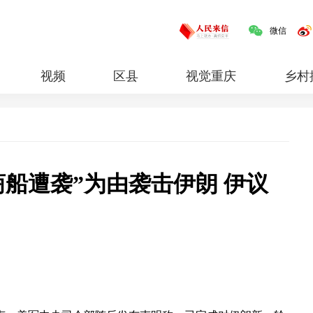
微信
视频
区县
视觉重庆
乡村
红岩
专题
商船遭袭”为由袭击伊朗 伊议