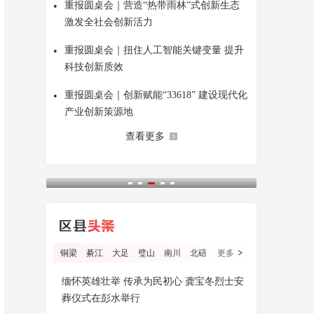
•
重报圆桌会｜营造“热带雨林”式创新生态
激发全社会创新活力
•
重报圆桌会｜扭住人工智能关键变量 提升
科技创新质效
•
重报圆桌会｜创新赋能“33618” 建设现代化
产业创新策源地
查看更多
铜梁
綦江
大足
璧山
南川
北碚
更多
缅怀英雄壮举 传承为民初心 龚宝冬烈士安
葬仪式在彭水举行