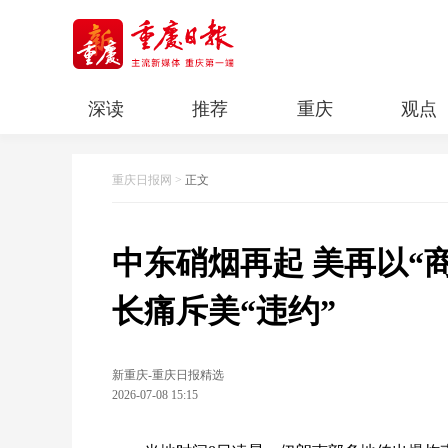
深读
推荐
重庆
观点
科教
人文
民生
清廉重庆
重庆日报网
>
正文
中东硝烟再起 美再以“
长痛斥美“违约”
新重庆-重庆日报精选
2026-07-08 15:15