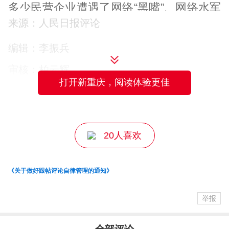
多少民营企业遭遇了网络“黑嘴”、网络水军
来源：人民日报评论
的造谣抹黑？有多少大V、小号、“自媒
体”裹挟民意、游走在红线的边缘？有多少
编辑：李振兵
平台刻意制造热点、借热点挑起群体极端
审核：柏云辉
对立情绪？西贝事件早已超出口水战，罗
打开新重庆，阅读体验更佳
主编：马京川
永浩们、贾国龙们、新浪微博等平台们，
都有要汲取教训的地方，“营造清朗的网络
20人喜欢
空间”绝不是一个虚设的命题，而是各方必
须时刻答好的共同答卷，谁违背了这一守
《关于做好跟帖评论自律管理的通知》
则，谁终将受到严厉惩罚。
举报
中国经济向好向优，彰显发展大势、韧性
与活力，这与千千万万企业经营主体的创