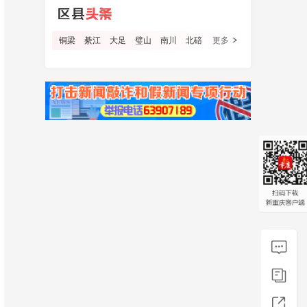
铜梁
綦江
大足
璧山
南川
北碚
更多