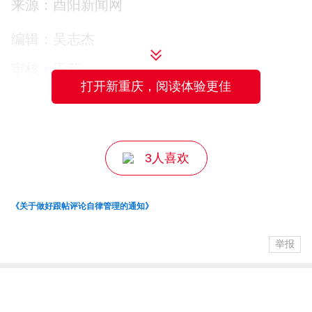
来源：酉阳新闻网
产能、提升品质、强化品牌，为消费者提
编辑：吴志杰
供更多健康优质的茶油产品，同时积极履
审核：王萃
行龙头企业责任，在促进食品工业可持续
打开新重庆，阅读体验更佳
发展、服务乡村振兴战略中发挥更大作
主编：王成
用。
3人喜欢
据了解，此次评选是中国食品工业协会为
总结推广优秀企业成长经验、引导行业结
《关于做好跟帖评论自律管理的通知》
构调整与可持续发展而首次开展的专项工
作。评选以2024年企业营业收入为入围标
举报
准，经企业自愿申报、地方协会推荐、协
会严格审核产生，具有高度的权威性和行