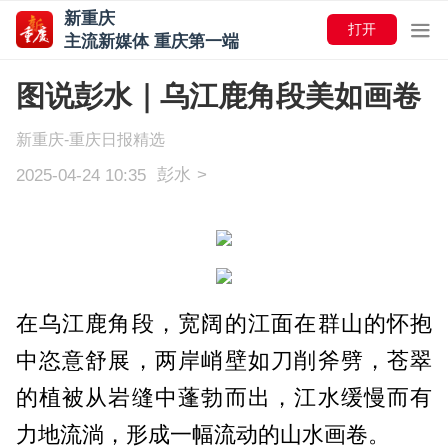
新重庆
打开
主流新媒体 重庆第一端
图说彭水｜乌江鹿角段美如画卷
新重庆-重庆日报精选
彭水
>
2025-04-24 10:35
在乌江鹿角段，宽阔的江面在群山的怀抱
中恣意舒展，两岸峭壁如刀削斧劈，苍翠
的植被从岩缝中蓬勃而出，江水缓慢而有
力地流淌，形成一幅流动的山水画卷。