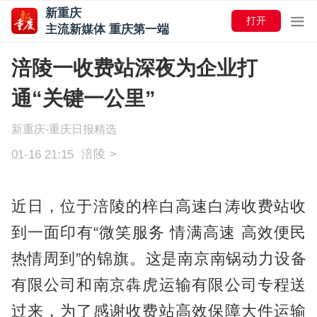
新重庆
打开
主流新媒体 重庆第一端
涪陵一收费站深夜为企业打
通“关键一公里”
新重庆-重庆日报精选
涪陵
>
01-16 21:15
近日，
位于涪陵的
梓白高速
白涛收费站收
到一面印有
“微笑服务 情满高速 高效便民
热情周到”
的锦旗。
这是
南京南锅动力设备
有限公司和南京犇虎运输有限公司专程送
过来，为了感谢
收费站高效保障大件运输