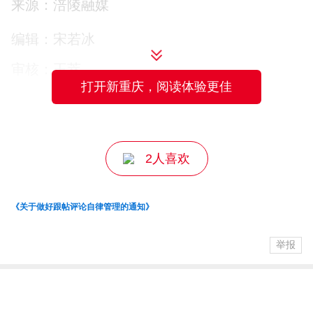
来源：涪陵融媒
全流程现场安全布控，一条为运输车辆量
编辑：宋若冰
身打造的临时通道迅速就绪。
审核：王萃
打开新重庆，阅读体验更佳
22时00分，运输车辆准时抵达收费站，收
主编：王成
费人员早已在提前开启的专用通道旁等
候，快速完成手续核验。
2人喜欢
22时30分，本批5辆大件运输车辆在现场工
《关于做好跟帖评论自律管理的通知》
作人员的全程引导下，缓缓驶过临时拓宽
的车道，最终平稳、安全通过收费站。
举报
整个过程仅用时1个小时。