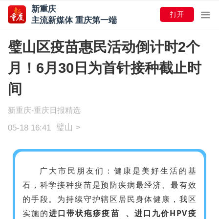
新重庆
打开
主流新媒体 重庆第一端
璧山区疫苗惠民活动倒计时2个
月！6月30日为首针接种截止时
间
新重庆-重庆日报精选
璧山
>
05-18 16:41
广大市民朋友们：健康是美好生活的基
石，科学接种疫苗是预防疾病最经济、最有效
的手段。为持续守护辖区居民身体健康，我区
实施的
进口带状疱疹疫苗
、进口九价HPV疫