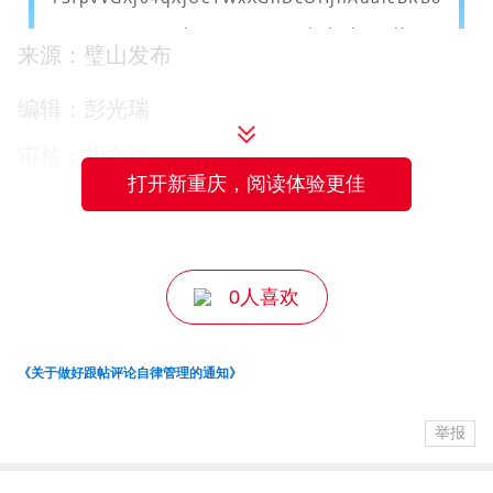
来源：璧山发布
编辑：彭光瑞
审核：胡东强
HPV病毒
相关疾病
打开新重庆，阅读体验更佳
主编：王成
高危型人乳头瘤病毒（HPV）持续感染，
是诱发宫颈癌的核心诱因，同时还会引发阴道
癌、肛门癌、尖锐湿疣等多种生殖系统疾病。
0人喜欢
该病毒传播途径广泛，年轻化感染趋势明显，
早期感染大多无明显症状，极易被忽视。一旦
《关于做好跟帖评论自律管理的通知》
长期持续感染，会逐步造成宫颈病变，严重威
胁女性生殖健康。九价 HPV 疫苗可预防多种
举报
高危、低危型 HPV 病毒，大范围阻断病毒感
染，有效降低相关癌症及皮肤病的发病风险。