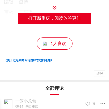
编辑：臧博
准主攻方向，推行“企业出题、院所解题、
审核：王瑞琳
高校筑基”的任务对接模式，支持企业牵头
打开新重庆，阅读体验更佳
主编：张燕
组建创新联合体承接国家科技重大专项。
打通资源共享通道，盘活重大科研基础设
1人喜欢
施。落实国务院常务会议提出的促进重大
设施高效利用要求，建立全国统一的大科
《关于做好跟帖评论自律管理的通知》
学装置、仪器设备、科研数据开放共享平
举报
台，推行普惠化开放、差异化收费、绩效
化考核机制，破除单位壁垒，跨主体统筹
全部评论
科研经费、试验场地、算力资源，杜绝重
复建设与闲置浪费。
一笼小龙包
赞
06-14
来自重庆